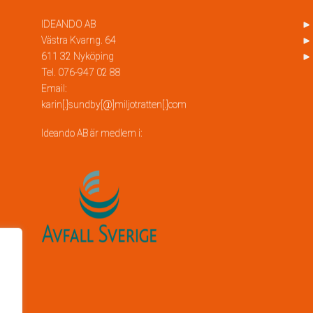
IDEANDO AB
►
Västra Kvarng. 64
► 
611 32 Nyköping
► 
Tel. 076-947 02 88
Email:
karin[.]sundby[@]miljotratten[.]com
Ideando AB är medlem i: