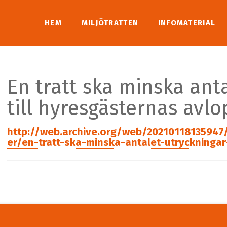
HEM
MILJÖTRATTEN
INFOMATERIAL
En tratt ska minska ant
till hyresgästernas avl
http://web.archive.org/web/20210118135947
er/en-tratt-ska-minska-antalet-utryckningar