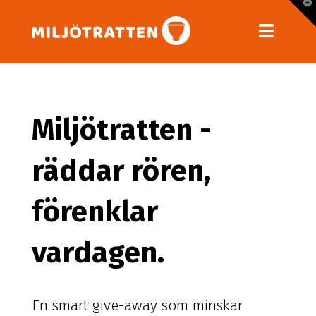
T
t
W
Navig
Miljötratten -
räddar rören,
förenklar
vardagen.
En smart give-away som minskar