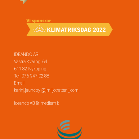
IDEANDO AB
Västra Kvarng. 64
611 32 Nyköping
Tel. 076-947 02 88
Email:
karin[.]sundby[@]miljotratten[.]com
Ideando AB är medlem i: