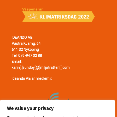
IDEANDO AB
Västra Kvarng. 64
611 32 Nyköping
Tel. 076-947 02 88
Email:
karin[.]sundby[@]miljotratten[.]com
Ideando AB är medlem i:
We value your privacy