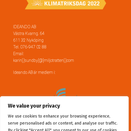
IDEANDO AB
Västra Kvarng. 64
611 32 Nyköping
Tel. 076-947 02 88
Email:
karin[.]sundby[@]miljotratten[.]com
Ideando AB är medlem i:
We value your privacy
We use cookies to enhance your browsing experience,
serve personalised ads or content, and analyse our traffic.
By clicking "Accept All", you consent to our use of cookies.