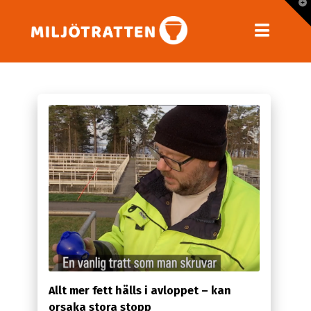
T
t
W
Navig
Allt mer fett hälls i avloppet – kan
orsaka stora stopp