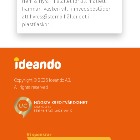
Hem & Hyra – I stället för att matfett
hamnar i vasken vill Finnvedsbostäder
att hyresgästerna häller det i
plastflaskor.…
Copyright © 2025 Ideando AB.
All rights reserved