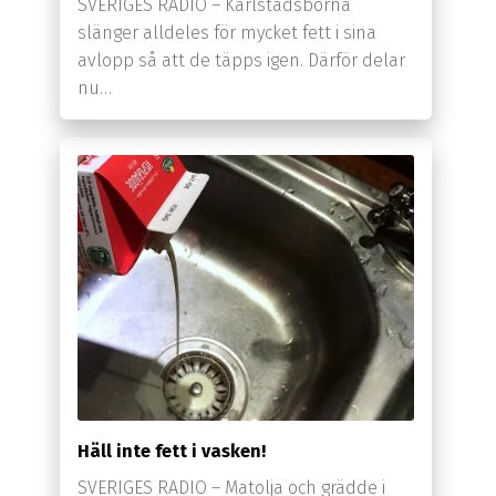
SVERIGES RADIO – Karlstadsborna
slänger alldeles för mycket fett i sina
avlopp så att de täpps igen. Därför delar
nu…
Häll inte fett i vasken!
SVERIGES RADIO – Matolja och grädde i