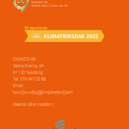
IDEANDO AB
Västra Kvarng. 64
611 32 Nyköping
Tel. 076-947 02 88
Email:
karin[.]sundby[@]miljotratten[.]com
Ideando AB är medlem i: