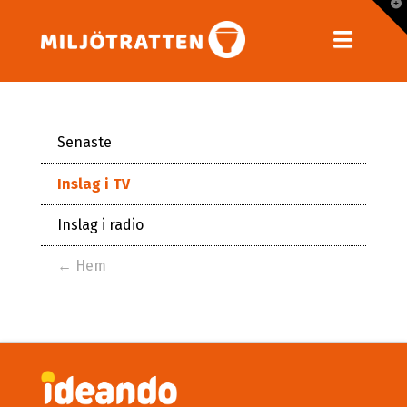
T
t
W
Navig
Senaste
Inslag i TV
Inslag i radio
← Hem