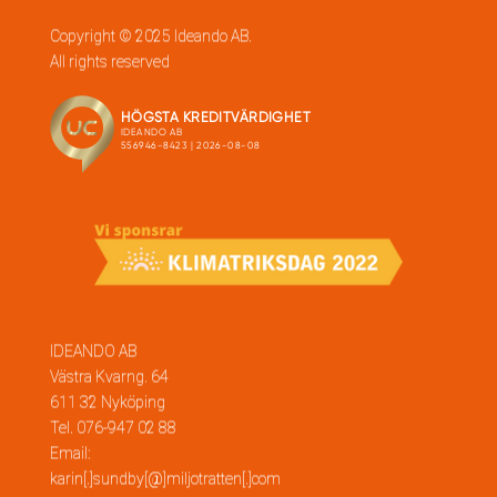
Copyright © 2025 Ideando AB.
All rights reserved
IDEANDO AB
Västra Kvarng. 64
611 32 Nyköping
Tel. 076-947 02 88
Email:
karin[.]sundby[@]miljotratten[.]com