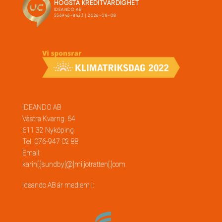
IDEANDO AB
Västra Kvarng. 64
611 32 Nyköping
Tel. 076-947 02 88
Email:
karin[.]sundby[@]miljotratten[.]com
Ideando AB är medlem i: