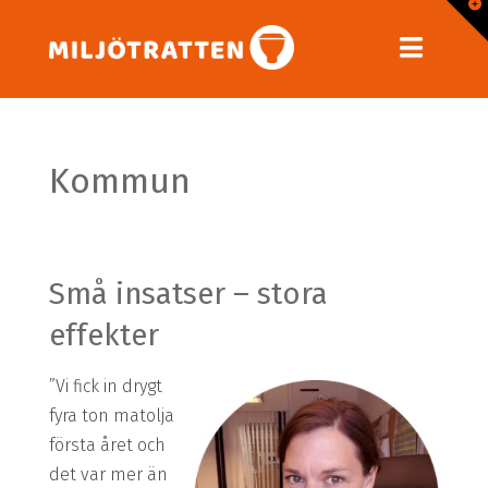
T
t
W
Navig
Kommun
Små insatser – stora
effekter
”Vi fick in drygt
fyra ton matolja
första året och
det var mer än