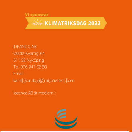
IDEANDO AB
Västra Kvarng. 64
611 32 Nyköping
Tel. 076-947 02 88
Email:
karin[.]sundby[@]miljotratten[.]com
Ideando AB är medlem i: